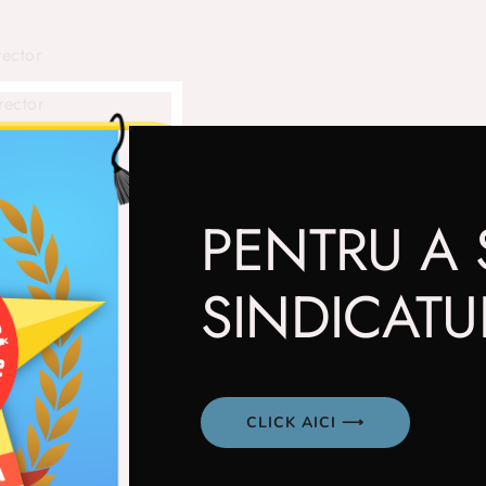
ector
rector
rector
PENTRU A 
SINDICATU
orial BOTOSANI
CLICK AICI ⟶