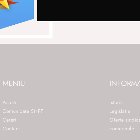
MENIU
INFORMA
Acasă
Istoric
Comunicate SNPF
Legislatie
Cereri
Oferte sindic
Contact
comerciale