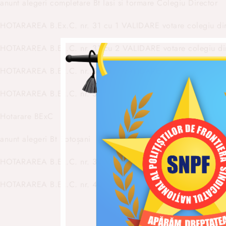
anunt alegeri completare Bt Iasi si formare Colegiu Director
HOTARAREA B.Ex.C. nr. 31 cu 1 VALIDARE votare colegiu dir
HOTARAREA B.Ex.C. nr. 31 cu 2 VALIDARE votare colegiu di
HOTARAREA B.Ex.C. nr. 31 cu 3 VALIDARE votare colegiu di
HOTARAREA B.Ex.C. nr. 37
Hotarare BExC
anunt alegeri Bt Botoșani
HOTARAREA B.Ex.C. nr. 38 VALIDARE realegeri Biroul Terit
HOTARAREA B.Ex.C. nr. 40