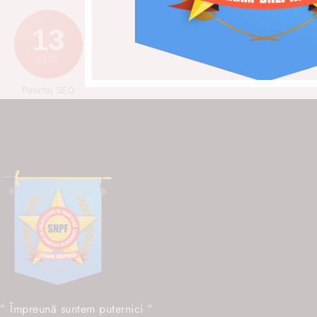
13
/ 100
Punctaj SEO
” Împreună suntem puternici ”