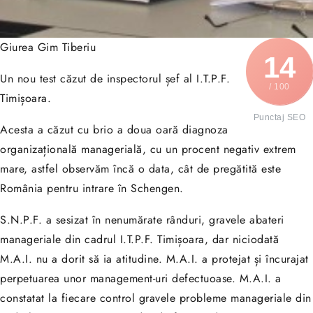
Giurea Gim Tiberiu
14
Un nou test căzut de inspectorul șef al I.T.P.F.
/ 100
Timișoara.
Punctaj SEO
Acesta a căzut cu brio a doua oară diagnoza
organizațională managerială, cu un procent negativ extrem
mare, astfel observăm încă o data, cât de pregătită este
România pentru intrare în Schengen.
S.N.P.F. a sesizat în nenumărate rânduri, gravele abateri
manageriale din cadrul I.T.P.F. Timișoara, dar niciodată
M.A.I. nu a dorit să ia atitudine. M.A.I. a protejat și încurajat
perpetuarea unor management-uri defectuoase. M.A.I. a
constatat la fiecare control gravele probleme manageriale din