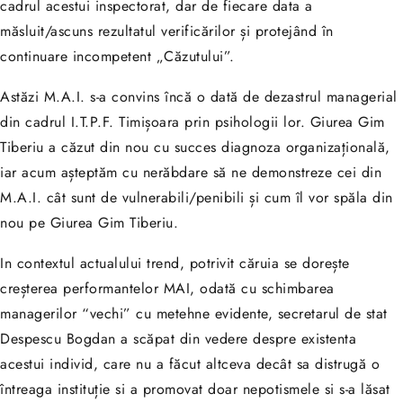
cadrul acestui inspectorat, dar de fiecare data a
măsluit/ascuns rezultatul verificărilor și protejând în
continuare incompetent „Căzutului”.
Astăzi M.A.I. s-a convins încă o dată de dezastrul managerial
din cadrul I.T.P.F. Timișoara prin psihologii lor. Giurea Gim
Tiberiu a căzut din nou cu succes diagnoza organizațională,
iar acum așteptăm cu nerăbdare să ne demonstreze cei din
M.A.I. cât sunt de vulnerabili/penibili și cum îl vor spăla din
nou pe Giurea Gim Tiberiu.
In contextul actualului trend, potrivit căruia se dorește
creșterea performantelor MAI, odată cu schimbarea
managerilor “vechi” cu metehne evidente, secretarul de stat
Despescu Bogdan a scăpat din vedere despre existenta
acestui individ, care nu a făcut altceva decât sa distrugă o
întreaga instituție si a promovat doar nepotismele si s-a lăsat