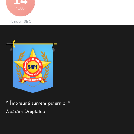
14
/ 100
Punctaj SEO
” Împreună suntem puternici ”
Apărăm Dreptatea